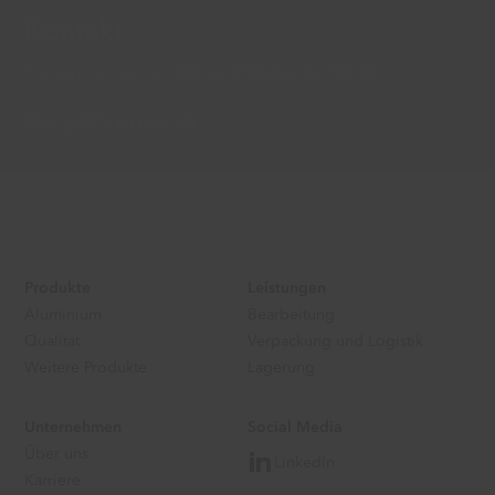
Kontakt
Fragen Sie uns an: Wir sind immer für Sie da!
Hier geht’s zu uns
Produkte
Leistungen
Aluminium
Bearbeitung
Qualität
Verpackung und Logistik
Weitere Produkte
Lagerung
Unternehmen
Social Media
Über uns
LinkedIn
Karriere