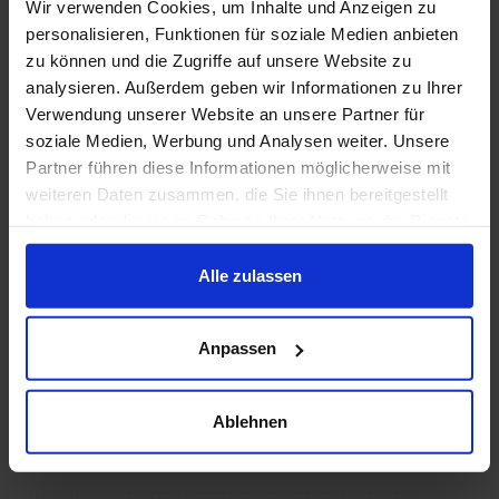
Mehr erfahren
Wir verwenden Cookies, um Inhalte und Anzeigen zu
personalisieren, Funktionen für soziale Medien anbieten
zu können und die Zugriffe auf unsere Website zu
analysieren. Außerdem geben wir Informationen zu Ihrer
Verwendung unserer Website an unsere Partner für
soziale Medien, Werbung und Analysen weiter. Unsere
Partner führen diese Informationen möglicherweise mit
Logistik
weiteren Daten zusammen, die Sie ihnen bereitgestellt
Wir beliefern Kunden auf allen Kontinenten.
haben oder die sie im Rahmen Ihrer Nutzung der Dienste
gesammelt haben.
Mehr erfahren
Alle zulassen
Unsere Produkte
Anpassen
Wir bieten Ihnen eine vielfältige Produktpalette an
Ablehnen
Blechen, Platten, Profilen und Stangen aus Aluminium,
Titan und Edelstahl. Unsere Produkte beziehen wir
ausschließlich von zertifizierten und qualifizierten