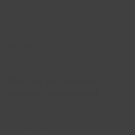
Aluminium-, Titan- und Edelstahl-Legierungen für die
Luft- und Raumfahrtindustrie. Seit über 30 Jahren
reagieren wir flexibel auf die Anforderungen des
Marktes und gehen auf individuelle Wünsche ein.
Mehr erfahren
Was uns von anderen
Unternehmen abhebt
Supply-Chain-Management:
Dank effektivem
Supply-Chain-Management ist SCA ein
anerkannter Service-Provider mit hoher Effizienz,
gesenkten Kosten und geringen Risiken. In vielen