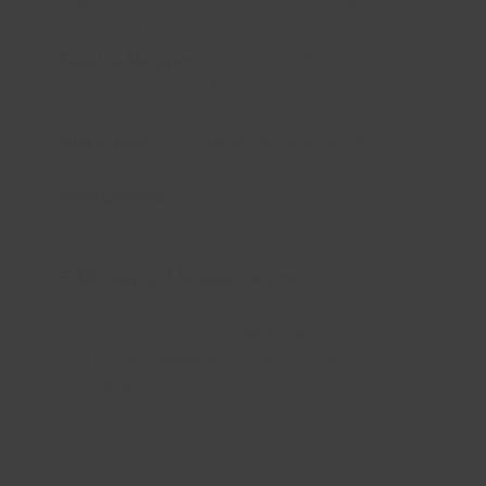
Fällen können wir sogar den ganzen Bedarf von
Tier 4 bis Tier 1 abdecken.
Flexible Mengen:
Wir nehmen Bestellungen vom
Einzelteil bis hin zu Mehrjahreskontrakten
entgegen.
Just-in-time:
Für kurzfristige Aufträge ist ein 24-
Stunden-Service möglich.
Marktpräsenz:
Sowohl in Deutschland als auch in
Frankreich sind wir mit unseren
Fertigungsstandorten vertreten.
Erfahrung und Spezialisierung:
Seit über 30 Jahren
ist SCA einer der führenden, spezialisierten Service
Provider, wenn es um Halbzeuge aus Aluminium-
und Leichtmetalllegierungen für die
Luftfahrtbranche geht.